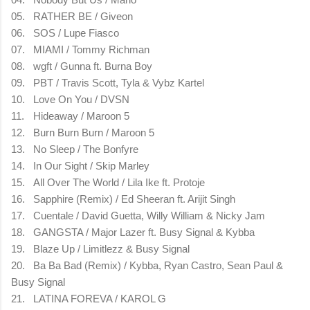
05.
RATHER BE / Giveon
06.
SOS / Lupe Fiasco
07.
MIAMI / Tommy Richman
08.
wgft / Gunna ft. Burna Boy
09.
PBT / Travis Scott, Tyla & Vybz Kartel
10.
Love On You / DVSN
11.
Hideaway / Maroon 5
12.
Burn Burn Burn / Maroon 5
13.
No Sleep / The Bonfyre
14.
In Our Sight / Skip Marley
15.
All Over The World / Lila Ike ft. Protoje
16.
Sapphire (Remix) / Ed Sheeran ft. Arijit Singh
17.
Cuentale / David Guetta, Willy William & Nicky Jam
18.
GANGSTA / Major Lazer ft. Busy Signal & Kybba
19.
Blaze Up / Limitlezz & Busy Signal
20.
Ba Ba Bad (Remix) / Kybba, Ryan Castro, Sean Paul &
Busy Signal
21.
LATINA FOREVA / KAROL G