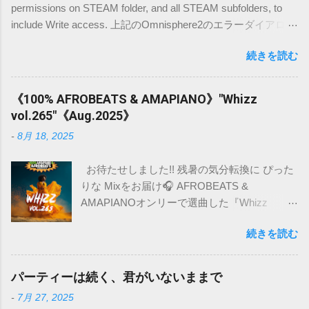
permissions on STEAM folder, and all STEAM subfolders, to
include Write access. 上記のOmnisphere2のエラーダイアログ
の解決方法です。 日本語の記事が載っていなかったので、備
続きを読む
忘録的に書き込みます。 環境は(Mac OSX high sierra)です。
下記のディレクトリ内でSTEAM フォルダーを探します。
/Users/名前/Library/Application Support/ Spectrasonics ※ユー
《100% AFROBEATS & AMAPIANO》"Whizz
ザー名/ライブラリのフォルダの表示の仕方は こちら を参照
vol.265"《Aug.2025》
ください。 STEAMフォルダーを 右クリックして情報を取得
-
8月 18, 2025
します。 下部に自分とEveryoneのアクセス権があります。
+ボタンをクリックして、管理者(admin)を追加します。 アク
お待たせしました!! 残暑の気分転換に ぴった
セス権を読み/書きと選択します。 +と-の横にある設定ボタン
りな Mixをお届け🎧 AFROBEATS &
をクリックし、 すべてのサブフォルダーに適用するを選択し
AMAPIANOオンリーで選曲した『Whizz
ます。 [適用する]をクリックできない場合は、ロックボタン
vol.265』 これまでも時折AFROを取り入れて
をクリックして、パスワードでロックを解除する必要があり
続きを読む
きたけど、今回はフルコースです。 ムシムシ
ます。 以上の行程では解決しました。ご参考にしてくださ
の都会へ、アフリカのカラッとした空気を注
い。
入🌬️ R&B好きもハマるはず!! Tracklist 01.
パーティーは続く、君がいないままで
You4Me / Tiwa Savage 02. Titanium / Davido ft.
-
7月 27, 2025
Chris Brown 03. Break Me Down / Wizkid 04.