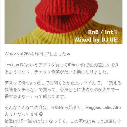
Whizz vol.268を昨日UPしました🔥
Lexicon DJというアプリを買ってiPhone内で曲の選別をでき
るようになり、チェック作業がだいぶ楽になりました。
デスクで3日ぶっ通しで曲聞くとか正直キツイんで、「買える
快適をケチらないで買って、心身ともに快適なのが人生で一
番大事よなー」って感じてます。
そんなこんなで内容は、R&Bから始まり、Reggae, Latin, Afro
入りとなってます🎧
最近はUS一強ではなくなってて、この流れはもっと加速しそ