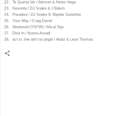
22.
Te Queria Ver / Aleman & Neton Vega
23.
Noventa / DJ Snake & J Balvin
24.
Paradise / DJ Snake ft. Bipolar Sunshine
25.
Your Way / Craig David
26.
Weekend (TGFW) / Mical Teja
27.
Dive In / Nonso Amadi
28.
act xi: she ain't no angel / 4batz & Leon Thomas
コ
メ
ン
ト