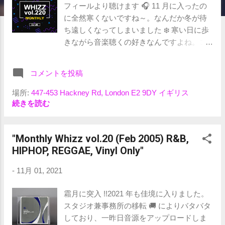
フィールより聴けます 🎧 11 月に入ったの
に全然寒くないですね～。なんだか冬が待
ち遠しくなってしまいました ❄️ 寒い日に歩
きながら音楽聴くの好きなんですよね。コ
ーヒーも美味しいし ☕️ てな訳で、今回もや
ってきました最新号リリース日。 仮住まい
コメントを投稿
なのでインターネット環境が弱く、アップ
ロードに手こずりましたが、なんとか間に
場所:
447-453 Hackney Rd, London E2 9DY イギリス
合いました 😅 慣れない環境で心配でした
続きを読む
が、なんだかんだで今月もいい感じに仕上
がったので、ぜひお耳を拝借できればと思
"Monthly Whizz vol.20 (Feb 2005) R&B,
います 🔥 "Whizz vol.220 {NEW R&B
HIPHOP, REGGAE, Vinyl Only"
HIPHOP} ( Nov 2021 ) " 01. I Know What
You Like / Pleasure P 0:00 02. Ex / Omarion
-
11月 01, 2021
ft. Bow Wow & Soulja Boy 2:08 03. Don't Go /
Skrillex, Justin Bieber & Don Toliver 4:14 04.
霜月に突入 !!2021 年も佳境に入りました。
Gas Lite / Eli Derby 6:42 05. Wedding Cake /
スタジオ兼事務所の移転 🚚 によりバタバタ
dvsn, Ty Dolla Sign 8:50 06. Juicy / Vedo ft.
しており、一昨日音源をアップロードしま
Ari Lennox 11:34 07. Footsteps In The Dark /