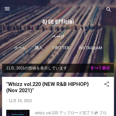
スキップしてメイン コンテンツに移動
DJ UE Official
ページ
ホーム
購入
TWITTER
INSTAGRAM
11月, 2021の投稿を表示しています
すべて表示
投
稿
"Whizz vol.220 {NEW R&B HIPHOP}
(Nov 2021)"
-
11月 15, 2021
whizz vol.220 アップロード完了 !! 💿 プロ