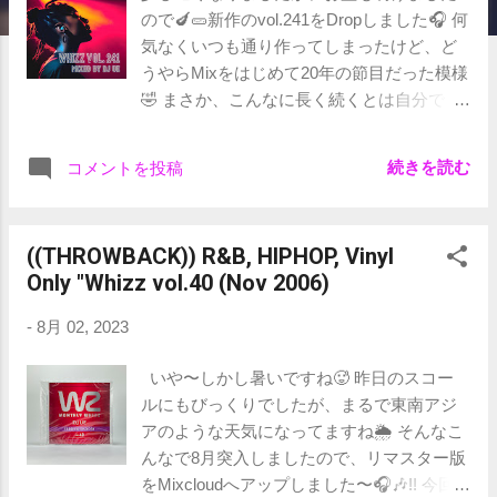
ので🍆🥒新作のvol.241をDropしました🎧 何
気なくいつも通り作ってしまったけど、ど
うやらMixをはじめて20年の節目だった模様
🤣 まさか、こんなに長く続くとは自分でも
思ってもいなかったです。リスナーの方た
ちには日々感謝しかありません🙏🏻 さて、
続きを読む
コメントを投稿
今回は最近ますます勢いづいている、フィ
メールラッパーを意識的に多数フィーチャ
ー。 いやぁ、みんな「男勝りなラップ」し
((THROWBACK)) R&B, HIPHOP, Vinyl
てますねぇ... 最近は女性のほうが戦闘力高
Only "Whizz vol.40 (Nov 2006)
いラップしてると感じます🎤 元来、性別
を問わず、アーティストが自身の思いをラ
-
8月 02, 2023
ップで表現することは、ヒップホップカル
チャーの魅力の一つなので、女性ラッパー
いや〜しかし暑いですね🥵 昨日のスコー
達の更なる台頭を期待しちゃいますね🙌🏻
ルにもびっくりでしたが、まるで東南アジ
サムネの絵力も凄い、Scar Lipの 「This Is
アのような天気になってますね🌦 そんなこ
New york」 のMVを見て、やはりハーコー
んなで8月突入しましたので、リマスター版
度では男性は女性に敵わないなぁと思っ
をMixcloudへアップしました〜🎧🎶!! 今回