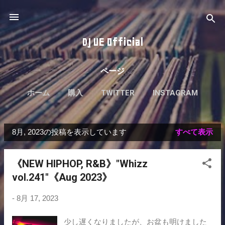
スキップしてメイン コンテンツに移動
DJ UE Official
ページ
ホーム
購入
TWITTER
INSTAGRAM
8月, 2023の投稿を表示しています
すべて表示
投
稿
《NEW HIPHOP, R&B》"Whizz
vol.241"《Aug 2023》
-
8月 17, 2023
少し遅くなりましたが、お盆も明けました