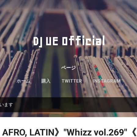
スキップしてメイン コンテンツに移動
DJ UE Official
ページ
ホーム
購入
TWITTER
INSTAGRAM
ています
 AFRO, LATIN》"Whizz vol.269"《