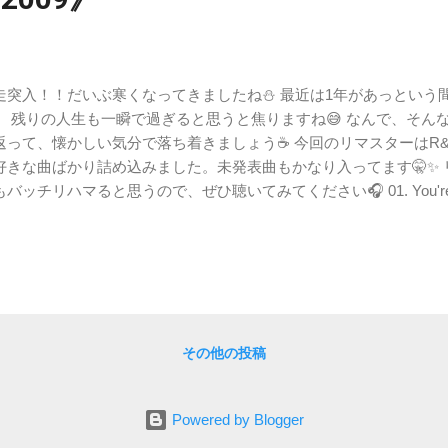
走突入！！だいぶ寒くなってきましたね⛄️ 最近は1年があっという
。 残りの人生も一瞬で過ぎると思うと焦りますね😅 なんで、そん
返って、懐かしい気分で落ち着きましょう☕️ 今回のリマスターはR
好きな曲ばかり詰め込みました。未発表曲もかなり入ってます🤫✨
バッチリハマると思うので、ぜひ聴いてみてください🎧 01. You're Fly / Rya
oliday 03. So Good / Electrik Red 04. Let's Just Do It (Remix) / Left E
 Bad Girl / Rihanna ft. Chris Brown 06. Hero / T.I. ft. Akon 07. Magnifi
end 08. Download (Remix) / Lil Kim ft. LeMarvin & Charlie Wilson 
 Jermaine Dupri 10. Get Loose / Swizz Beatz ft. Fatman Scoop 11. S
 Red Cafe, Snoop Dogg & Lynn Carter 12. Heading To The Telly / Card
cing On Me (Thugged Out Remix) / DJ Webstar ft. Jim Jones & N.O.R
その他の投稿
tners N Crime ft. 5th Ward Weebie 15. Blow The Bank / Jim Jones ft. 
s Dade f...
Powered by Blogger