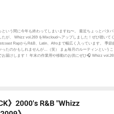
っという間に今年も終わってしまいますね〜。 最近ちょっとバタ
たが、 Whizz vol.269 をMixcloudへアップしました！ぜひ聴い
stcoast RapからR&B、Latin、Afroまで幅広く入っています。 季
かったのかもしれませんが…（笑） まぁ毎月のルーティンという
お届けします！ 年末の作業用や移動のお供にぜひ🎧 Whizz vol.269 Trackli
nch Montana ft. Cash Cobain 02. Go / Karri ft. Kehlani 03. Too Much 
 Way You Move / JayDon 05. money talks / Steelz & 310babii 06. Spe
tlecat ft. Jane Handcock & Blaqthoven 07. Still On My Mind / Ron E 
mix) / Eric Bellinger & Tiwa Savage 09. Without You / Owen Saward 
amura 11. The Greatest Bend Over (Remix) / Yung Bredda ft. Sean 
aweetie 13. Low / Ciara ft. Diamond Platnumz 14. Nice N' Sweet / Ci
y Go / MOLIY & Tyla 16. CHANEL / Tyla 17. Change You Up / Lojay
》2000's R&B "Whizz
66 ...
r.2009》