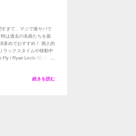
間すぎて、マジで激ヤバで
な時は過去の名曲たちを振
&B多めでおすすめ！ 個人的
 リラックスタイムや移動中
n Leslie 02. Fall /
ye ft. TLC & Missy Elliott
cent / Rick Ross ft. John
続きを読む
09. Roc The Mic / Bow Wow
wagger / Grandmaster Flash
an ft. Ron Browz 13.
.E. 14. So Attracted /
Oshy & Starr 16. That Girl /