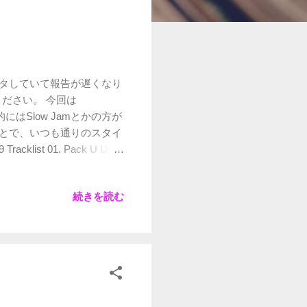
バタしていて報告が遅くなり
てください。 今回は
節的にはSlow Jamとかの方が
ことで、いつも通りのスタイ
st 01. Pack U Up /
/ E-40 & JasonMartin 04.
cial / Kurupt & DJ
続きを読む
ft. Fabolous 08. Understood
10. No Stress / Aya
Paul 12. I Need Some Inspo
ara ft. MOLIY & Oxlade 15.
 18. Bzrp Music Sessions