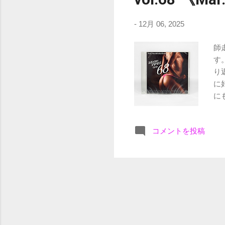
-
12月 06, 2025
師
す
り
に
にも
J.H
05.
コメントを投稿
Leg
ft.
ft.
Dan
Par
Mis