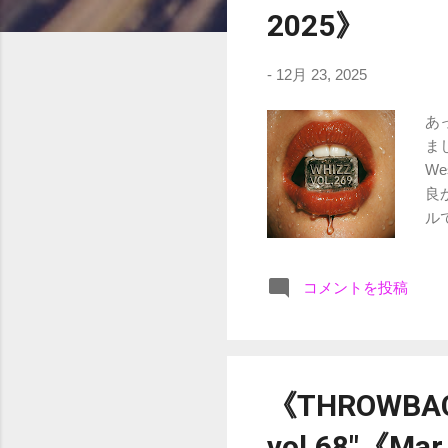
2025》
-
12月 23, 2025
あ
まし
We
良
ルで
Fre
The
コメントを投稿
Bat
(Re
Nak
/ S
Bod
《THROWBACK
#0/
vol.68"《Ma