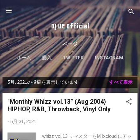
スキップしてメイン コンテンツに移動
DJ UE Official
ページ
ホーム
購入
TWITTER
INSTAGRAM
5月, 2021の投稿を表示しています
すべて表示
投
稿
"Monthly Whizz vol.13” (Aug 2004)
HIPHOP, R&B, Throwback, Vinyl Only
-
5月 31, 2021
whizz vol.13 リマスターをM ixcloud にアッ