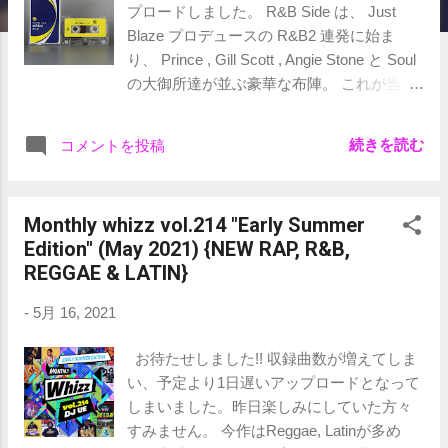
プロードしました。 R&B Side は、 Just
Blaze プロデュースの R&B2 連発に始ま
り、 Prince , Gill Scott , Angie Stone と Soul
の大御所達が並ぶ豪華な布陣。 これが当時
の新譜だったと思うとすごい時代だったな
ーと。 また、 HIPHOP Side は、 Eminem
続きを読む
コメントを投稿
率いる D12 , G-Unit に始まり、クラブバン
ガーとして有名な LL Cool J の” Head
Sprang ”, ヒットの記憶新しい Saweetie の”
Monthly whizz vol.214 "Early Summer
My Type ”でサンプリングされた、 Petey
Edition" (May 2021) {NEW RAP, R&B,
Pablo の” Freek A Leek ”など、クラブヒット
REGGAE & LATIN}
が多数入っています！後半のメローウェッ
サイも必聴！ 是非楽しんでください～ 🎧
-
5月 16, 2021
R&B Side 01.MY FIRST LOVE / CARL
THOMAS 02.EVERY TIME / JON B feat.
お待たせしました!! 収録曲数が増えてしま
DIRT MCGIRT 03.MUSICOLOGY / PRINCE
い、予定より1日遅いアップロードとなって
04.GOLDEN / JILL SCOTT 05.I WANNA
しまいました。昨日楽しみにしていた方々
THANK YA / ANGIE STONE 06.ANYTHING
すみません。 今作はReggae, Latinが多め
/ CARL THOMAS 07.CONCEPTUAL / 2B