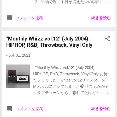
で、半袖で過ごす日が増えた今の季節にぴ
feat.MIKE GEE 08.WHAT IF ( KANYE WEST
ったりな選曲ということで、Early Summer
REMIX ) / RUBEN STUDDARD
Editonと題しました。 さまざまな場面で楽
09.WHENEVER YOU NEED ME / NICK
続きを読む
コメントを投稿
しんでもらえたら光栄です。 ノリノリで作
CANNON feat. MARY J. BLIGE 10.REAL
ったので、思わず身体が揺れちゃう的なパ
LOVE / RELL feat. KANYE WEST &
ーティーチューンが満載なのですが、中で
CONSEQUENCE 11.FALLIN 4 U / BLING
"Monthly Whizz vol.12" (July 2004)
もイチオシな" BRS Kash - Kash App"は、
DYNASTY 12.IT'S ALRIGHT / WHITE BOY
HIPHOP, R&B, Throwback, Vinyl Only
2000年初期のMaster Pサウンドを意識して
feat. J-WEAV 13.I ’ M LEAVING / TAMAR
作られたと思われるビートに、疾走感ある
feat. BUMP J 14.NEVER REALLY WAS /
-
5月 01, 2021
ラップが乗ったテンションMAXな、早くも
MARIO WINANS feat. LIL' FLIP 15.BETTA /
俺的No.1RAPソングに決定済みな一曲で
"Monthly Whizz vol.12" (July 2004)
JAMES LEE 16.CONFESSIONS PART Ⅱ /
す。 ここからDJ Khaledの"I DID IT"までの
HIPHOP, R&B, Throwback, Vinyl Only お待
USHE...
流れは自分の定番ルーティーンになりそう
たせしました。whizz vol.12リマスターを
です。 クラブに行くのも憚られる世の中で
Mixcloudにアップしました🎧 今でもかかる
すが、クラブプレイそのままの感じで作っ
クラブチューンから、忘れてたけどカッコ
たので、平安な世界が帰ってくるまでの繋
いい的な過小評価された名曲まで収録され
ぎとして楽しんでください!! 01.Tombstone /
て、当時のクラブのノリみたいなのが感じ
Rod Wave 0:00 02.All I Got / Rod Wave 2:29
続きを読む
コメントを投稿
られる作りかと思います。 今回ジャケ写真
03.Don't Forget / Rod Wave 4:12 04.Where I