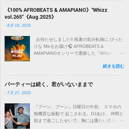
/Users/名前/Library/Application Support/ Spectrasonics ※ユー
《100% AFROBEATS & AMAPIANO》"Whizz
ザー名/ライブラリのフォルダの表示の仕方は こちら を参照
vol.265"《Aug.2025》
ください。 STEAMフォルダーを 右クリックして情報を取得
-
8月 18, 2025
します。 下部に自分とEveryoneのアクセス権があります。
+ボタンをクリックして、管理者(admin)を追加します。 アク
お待たせしました!! 残暑の気分転換に ぴった
セス権を読み/書きと選択します。 +と-の横にある設定ボタン
りな Mixをお届け🎧 AFROBEATS &
をクリックし、 すべてのサブフォルダーに適用するを選択し
AMAPIANOオンリーで選曲した『Whizz
ます。 [適用する]をクリックできない場合は、ロックボタン
vol.265』 これまでも時折AFROを取り入れて
をクリックして、パスワードでロックを解除する必要があり
続きを読む
きたけど、今回はフルコースです。 ムシムシ
ます。 以上の行程では解決しました。ご参考にしてくださ
の都会へ、アフリカのカラッとした空気を注
い。
入🌬️ R&B好きもハマるはず!! Tracklist 01.
パーティーは続く、君がいないままで
You4Me / Tiwa Savage 02. Titanium / Davido ft.
-
7月 27, 2025
Chris Brown 03. Break Me Down / Wizkid 04.
Like Dat / Darkoo 05. On The Low / Tiwa
『ブーン、ブーン』日曜日の午前、 スマホの
Savage ft. Skepta 06. Commitment / Craig
無機質な振動で 起こされる。DJあけ、 仲間と
David ft. Tiwa Savage 07. The Mood / FLO &
朝まで過ごしたせいで、胸には重たい胃もた
Kaytranada 08. Show Me Love (Remix) /
れと、微かな後悔が渦巻く。寝ぼけ眼でLINE