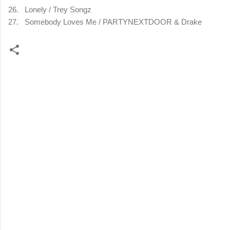
26.
Lonely / Trey Songz
27.
Somebody Loves Me / PARTYNEXTDOOR & Drake
コ
メ
ン
ト