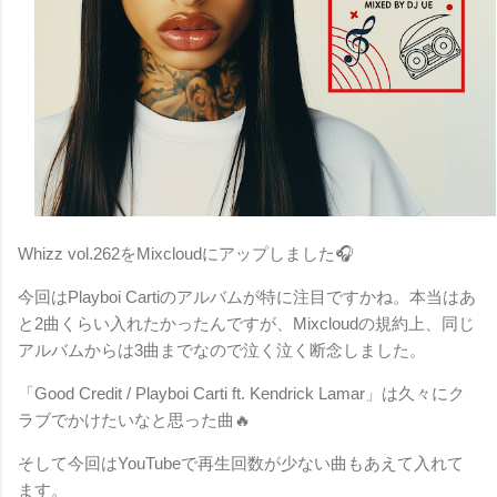
Whizz vol.262をMixcloudにアップしました🎧
今回はPlayboi Cartiのアルバムが特に注目ですかね。本当はあ
と2曲くらい入れたかったんですが、Mixcloudの規約上、同じ
アルバムからは3曲までなので泣く泣く断念しました。
「Good Credit / Playboi Carti ft. Kendrick Lamar」は久々にク
ラブでかけたいなと思った曲🔥
そして今回はYouTubeで再生回数が少ない曲もあえて入れて
ます。