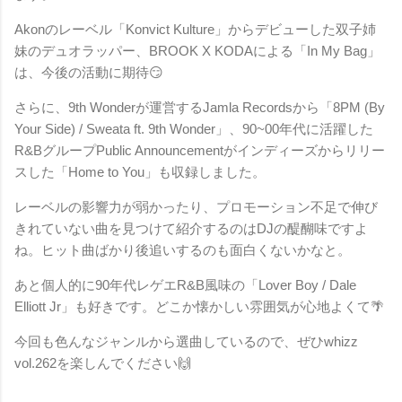
Akonのレーベル「Konvict Kulture」からデビューした双子姉
妹のデュオラッパー、BROOK X KODAによる「In My Bag」
は、今後の活動に期待😏
さらに、9th Wonderが運営するJamla Recordsから「8PM (By
Your Side) / Sweata ft. 9th Wonder」、90~00年代に活躍した
R&BグループPublic Announcementがインディーズからリリー
スした「Home to You」も収録しました。
レーベルの影響力が弱かったり、プロモーション不足で伸び
きれていない曲を見つけて紹介するのはDJの醍醐味ですよ
ね。ヒット曲ばかり後追いするのも面白くないかなと。
あと個人的に90年代レゲエR&B風味の「Lover Boy / Dale
Elliott Jr」も好きです。どこか懐かしい雰囲気が心地よくて🌴
今回も色んなジャンルから選曲しているので、ぜひwhizz
vol.262を楽しんでください🙌