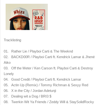
Tracklisting
01.
Rather Lie / Playboi Carti & The Weeknd
02.
BACKD00R / Playboi Carti ft. Kendrick Lamar & Jhené
Aiko
03.
Off the Meter / Ken Carson ft. Playboi Carti & Destroy
Lonely
04.
Good Credit / Playboi Carti ft. Kendrick Lamar
05.
Actin Up (Remix) / Tommy Richman & Sexyy Red
06.
X in the City / Jordan Adetunji
07.
Dealing wit a Dog / BRI3 $
08.
Twerkin Wit Ya Friends / Zeddy Will & StaySolidRocky