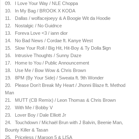
09.
I Love Your Way / NLE Choppa
10.
In My Bag / BROOK X KODA
11.
Dallas / wolfacejoeyy & A Boogie Wit da Hoodie
12.
Nostalgic / No Guidnce
13.
Foreva Love <3 / iann dior
14.
No Bad News / Cordae ft. Kanye West
15.
Slow Your Roll / Big Hit, Hit-Boy & Ty Dolla $ign
16.
Intrusive Thoughts / Sunny Daze
17.
Home to You / Public Announcement
18.
Use Me / Bow Wow & Chris Brown
19.
8PM (By Your Side) / Sweata ft. 9th Wonder
20.
Please Don't Break My Heart / Jhonni Blaze ft. Method
Man
21.
MUTT (CB Remix) / Leon Thomas & Chris Brown
22.
With Me / Bobby V
23.
Lover Boy / Dale Elliott Jr
24.
Touchdown / Michaël Brun with J Balvin, Beenie Man,
Bounty Killer & Tasan
25.
Priceless / Maroon 5 & LISA