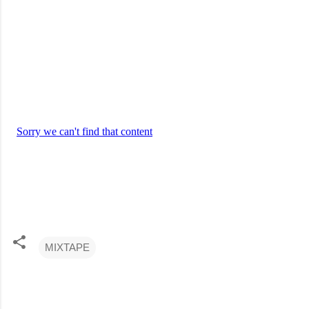
MIXTAPE
コ
メ