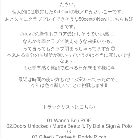
ださい。
個人的には収録したKid Cudiの歌メロがさいこーです。
あと久々にクラブプレイできそうな50centのNew!! こちらも好
きです。
Juicy Jの新作もフロア受けしそうでいい感じ。
なんか今回クラブで使えそうな曲多いかも。
って言ってもクラブ閉まっちゃってますが😥
本来ある自分の居場所が無いっていうのは本当に寂しいです
なぁ～。
また罪悪感く笑顔で遊べる日が来ます様に🙏
最近は時間の使い方もだいぶ変わって来たので、
今年は色々新しいことに挑戦します!!
トラックリストはこちら↓
01.Wanna Be / ROE
02.Doors Unlocked / Murda Beatz ft. Ty Dolla Sign & Polo
G
03.Gifted / Cordae ft. Roddy Ricch