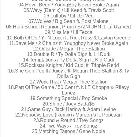
04.How I Been / YoungBoy Never Broke Again
05.Wavy (Remix) / Lil Keed ft. Travis Scott
06.Lullaby / Lil Uzi Vert
07.Wolves / Big Sean ft. Post Malone
08.High School Reunion, Prom / SAINt JHN ft. Lil Uzi Vert
09.Miss Me / Lil Tecca
10.Both Of Us / YFN Lucci ft. Rick Ross & Layton Greene
11.Save Me / 2 Chainz ft. Youngboy Never Broke Again
12.Outside / Megan Thee Stallion
13.Double R / Ty Dolla Sign ft. Lil Durk
14.Temptations / Ty Dolla Sign ft. Kid Cudi
15.Rockstar Knights / Kid Cudi ft. Trippie Redd
16.She Gon Pop It / Juicy J ft. Megan Thee Stallion & Ty
Dolla Sign
17.Work That / Megan Thee Stallion
18.Part Of The Game / 50 Cent ft. NLE Choppa & Rileyy
Lanez
19.Something Special / Pop Smoke
20.Shine / Joey Bada$$
21.Same Guy / Jack Harlow ft. Adam Levine
22.Nobodys Love (Remix) / Maroon 5 ft. Popcaan
23.Round & Round / Trey Songz
24.Two Ways / Trey Songz
25.Matching Tattoos / Gene Noble