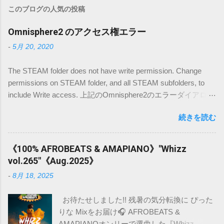
このブログの人気の投稿
Omnisphere2 のアクセス権エラー
-
5月 20, 2020
The STEAM folder does not have write permission. Change
permissions on STEAM folder, and all STEAM subfolders, to
include Write access. 上記のOmnisphere2のエラーダイアログ
の解決方法です。 日本語の記事が載っていなかったので、備
続きを読む
忘録的に書き込みます。 環境は(Mac OSX high sierra)です。
下記のディレクトリ内でSTEAM フォルダーを探します。
/Users/名前/Library/Application Support/ Spectrasonics ※ユー
《100% AFROBEATS & AMAPIANO》"Whizz
ザー名/ライブラリのフォルダの表示の仕方は こちら を参照
vol.265"《Aug.2025》
ください。 STEAMフォルダーを 右クリックして情報を取得
-
8月 18, 2025
します。 下部に自分とEveryoneのアクセス権があります。
+ボタンをクリックして、管理者(admin)を追加します。 アク
お待たせしました!! 残暑の気分転換に ぴった
セス権を読み/書きと選択します。 +と-の横にある設定ボタン
りな Mixをお届け🎧 AFROBEATS &
をクリックし、 すべてのサブフォルダーに適用するを選択し
AMAPIANOオンリーで選曲した『Whizz