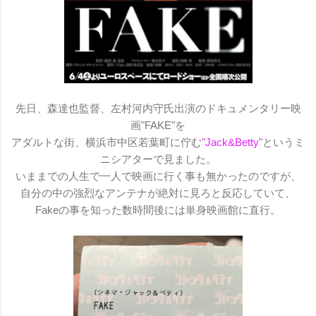
先日、森達也監督、左村河内守氏出演のドキュメンタリー映
画"FAKE"を
アダルトな街、横浜市中区若葉町に佇む
"Jack&Betty"
というミ
ニシアターで見ました。
いままでの人生で一人で映画に行く事も無かったのですが、
自分の中の強烈なアンテナが絶対に見ろと反応していて、
Fakeの事を知った数時間後には単身映画館に直行。