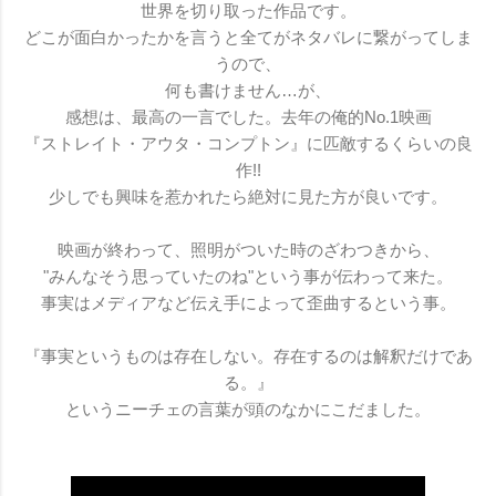
世界を切り取った作品です。
どこが面白かったかを言うと全てがネタバレに繋がってしま
うので、
何も書けません…が、
感想は、最高の一言でした。去年の俺的No.1映画
『ストレイト・アウタ・コンプトン』に匹敵するくらいの良
作!!
少しでも興味を惹かれたら絶対に見た方が良いです。
映画が終わって、照明がついた時のざわつきから、
"みんなそう思っていたのね"という事が伝わって来た。
事実はメディアなど伝え手によって歪曲するという事。
『事実というものは存在しない。存在するのは解釈だけであ
る。』
というニーチェの言葉が頭のなかにこだました。