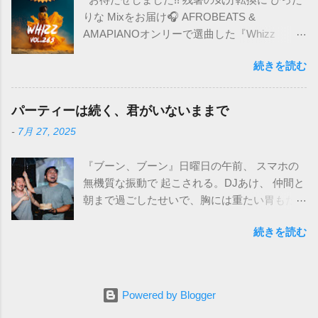
セス権を読み/書きと選択します。 +と-の横にある設定ボタン
りな Mixをお届け🎧 AFROBEATS &
をクリックし、 すべてのサブフォルダーに適用するを選択し
AMAPIANOオンリーで選曲した『Whizz
ます。 [適用する]をクリックできない場合は、ロックボタン
vol.265』 これまでも時折AFROを取り入れて
をクリックして、パスワードでロックを解除する必要があり
続きを読む
きたけど、今回はフルコースです。 ムシムシ
ます。 以上の行程では解決しました。ご参考にしてくださ
の都会へ、アフリカのカラッとした空気を注
い。
入🌬️ R&B好きもハマるはず!! Tracklist 01.
パーティーは続く、君がいないままで
You4Me / Tiwa Savage 02. Titanium / Davido ft.
-
7月 27, 2025
Chris Brown 03. Break Me Down / Wizkid 04.
Like Dat / Darkoo 05. On The Low / Tiwa
『ブーン、ブーン』日曜日の午前、 スマホの
Savage ft. Skepta 06. Commitment / Craig
無機質な振動で 起こされる。DJあけ、 仲間と
David ft. Tiwa Savage 07. The Mood / FLO &
朝まで過ごしたせいで、胸には重たい胃もた
Kaytranada 08. Show Me Love (Remix) /
れと、微かな後悔が渦巻く。寝ぼけ眼でLINE
WizTheMc & Bees & Honey ft. Tyla 09. MR.
続きを読む
を開いた。 DJ CANが、亡くなった──。 実感
MEDIA / Tyla 10. Is It / Tyla 11. Angelina /
が、湧かない。 いや、信じたくない一心で、
Txmmyily 12. Black Girl Magic / Kizz Daniel 13.
無意識に彼のことを思い出さぬよう蓋をし
London Summers / Odeal 14. Lighter / David
た。だが、頭の中はグルグルと回り続け、ど
Guetta, A7S & Wizkid 15. 99 / Olamide, Seyi
Powered by Blogger
うにもならない。 ならばと、あえて逆のこと
Vibez, Asake & Young Jonn ft. Daecolm 16.