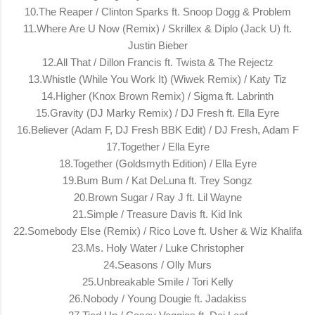
10.The Reaper / Clinton Sparks ft. Snoop Dogg & Problem
11.Where Are U Now (Remix) / Skrillex & Diplo (Jack U) ft.
Justin Bieber
12.All That / Dillon Francis ft. Twista & The Rejectz
13.Whistle (While You Work It) (Wiwek Remix) / Katy Tiz
14.Higher (Knox Brown Remix) / Sigma ft. Labrinth
15.Gravity (DJ Marky Remix) / DJ Fresh ft. Ella Eyre
16.Believer (Adam F, DJ Fresh BBK Edit) / DJ Fresh, Adam F
17.Together / Ella Eyre
18.Together (Goldsmyth Edition) / Ella Eyre
19.Bum Bum / Kat DeLuna ft. Trey Songz
20.Brown Sugar / Ray J ft. Lil Wayne
21.Simple / Treasure Davis ft. Kid Ink
22.Somebody Else (Remix) / Rico Love ft. Usher & Wiz Khalifa
23.Ms. Holy Water / Luke Christopher
24.Seasons / Olly Murs
25.Unbreakable Smile / Tori Kelly
26.Nobody / Young Dougie ft. Jadakiss