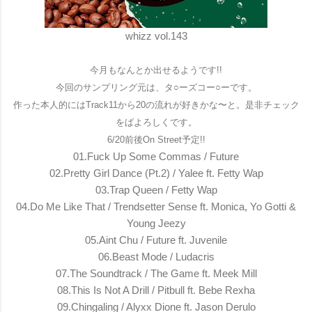
whizz vol.143
今月もなんとか出せるようです!!
今回のサンプリング元は、タ○ーズコー○ーです。
作った本人的にはTrack11から20の流れが好きかな〜と。
是非チェック
をばよろしくです。
6/20前後On Street予定!!
01.Fuck Up Some Commas / Future
02.Pretty Girl Dance (Pt.2) / Yalee ft. Fetty Wap
03.Trap Queen / Fetty Wap
04.Do Me Like That / Trendsetter Sense ft. Monica, Yo Gotti &
Young Jeezy
05.Aint Chu / Future ft. Juvenile
06.Beast Mode / Ludacris
07.The Soundtrack / The Game ft. Meek Mill
08.This Is Not A Drill / Pitbull ft. Bebe Rexha
09.Chingaling / Alyxx Dione ft. Jason Derulo